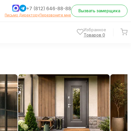
+7 (812) 646-88-88
Вызвать замерщика
Письмо Директору
Перезвоните мне
Избранное
Товаров
0