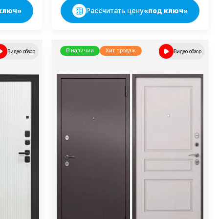
ключ»
Рассчитать цену
«под ключ»
Видео обзор
В наличии
Хит продаж
Видео обзор