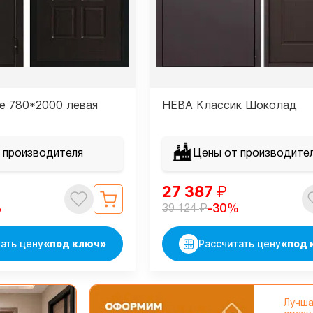
е 780*2000 левая
НЕВА Классик Шоколад
 производителя
Цены от производите
27 387
₽
₽
%
-30%
39 124
ать цену
«под ключ»
Рассчитать цену
«под 
Лучша