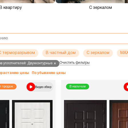
В квартиру
С зеркалом
С терморазрывом
В частный дом
C зеркалом
MAX
Очистить фильтры
ов уплотнителей: Двухконтурные
озрастанию цены
По убыванию цены
т продаж
Видео обзор
В наличии