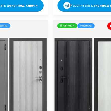
ать цену
«под ключ»
Рассчитать цену
«под 
винка
В наличии
Новинка