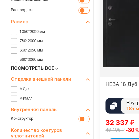
Распродажа
Размер
1050*2080 мм
780*2000 мм
860*2050 мм
860*2060 мм
ПОСМОТРЕТЬ ВСЕ
Отделка внешней панели
НЕВА 18 Дуб
МДФ
металл
Внут
18+ 
Внутренняя панель
Конструктор
32 337
₽
₽
-30
46 195
Количество контуров
уплотнителей