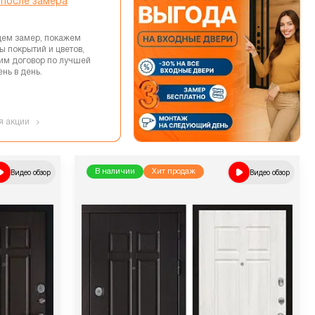
 после замера
ем замер, покажем
ы покрытий и цветов,
м договор по лучшей
нь в день.
я акции
Видео обзор
В наличии
Хит продаж
Видео обзор