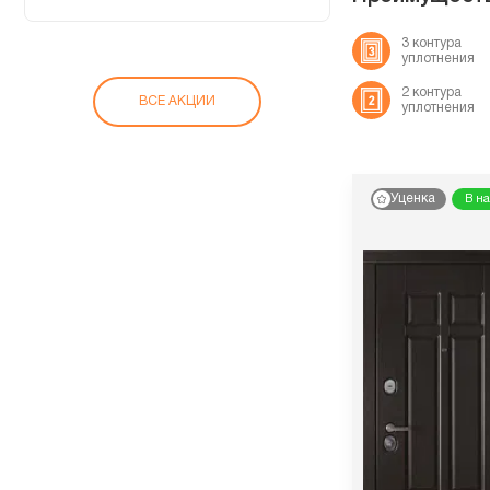
3 контура
уплотнения
2 контура
ВСЕ АКЦИИ
уплотнения
Уценка
В н