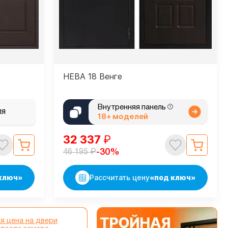
НЕВА 18 Венге
Внутренняя панель
ля
18+ моделей
32 337
₽
₽
-30%
46 195
ключ»
Рассчитать цену
«под ключ»
я цена на двери