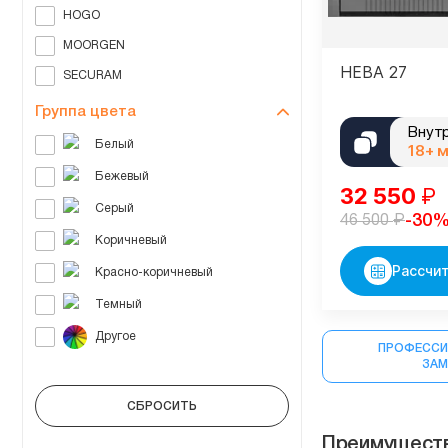
HOGO
MOORGEN
НЕВА 27
SECURAM
Группа цвета
Внут
18+ 
32 550
₽
₽
-30
46 500
Рассчит
ПРОФЕССИ
ЗА
Преимуществ