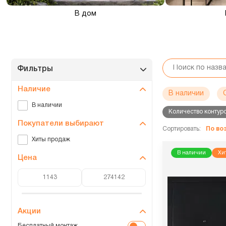
В дом
Фильтры
Наличие
В наличии
В наличии
Количество контур
Покупатели выбирают
Сортировать:
По в
Хиты продаж
В наличии
Хи
Цена
Акции
Бесплатный монтаж