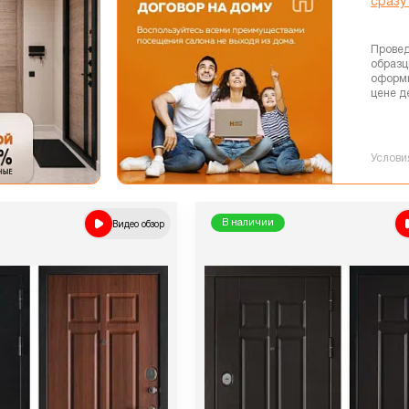
сразу
Провед
образц
оформи
цене де
Услови
Видео обзор
В наличии