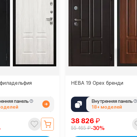
 филадельфия
НЕВА 19 Орех бренди
ренняя панель
Внутренняя панель
моделей
18+ моделей
38 826
₽
₽
%
-30%
55 465