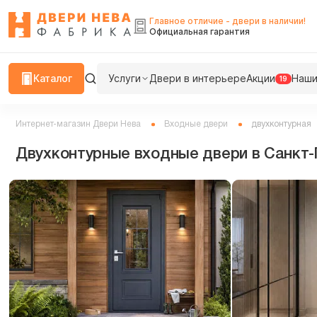
Главное отличие - двери в наличии!
Официальная гарантия
Каталог
Услуги
Двери в интерьере
Акции
Наши
19
Интернет-магазин Двери Нева
Входные двери
двухконтурная
Двухконтурные входные двери в Cанкт