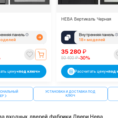
НЕВА Вертикаль Черная
ренняя панель
Внутренняя панель
моделей
18+ моделей
35 280
₽
₽
%
-30%
50 400
ать цену
«под ключ»
Рассчитать цену
«под 
ОНАЛЬНЫЙ
УСТАНОВКА И ДОСТАВКА ПОД
КЛЮЧ
МЕР
а входных дверей фабрики Двери Нева