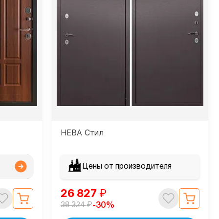
НЕВА Стил
Цены от производителя
26 827
₽
₽
-30%
38 324