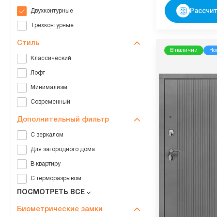
Рассчит
Двухконтурные
Трехконтурные
Стиль
В наличии
Но
Классический
Лофт
Минимализм
Современный
Дополнительный фильтр
С зеркалом
Для загородного дома
В квартиру
С терморазрывом
ПОСМОТРЕТЬ ВСЕ
Биометрические замки