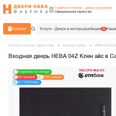
Главное отличие - двери в наличии!
Официальная гарантия
Каталог
Услуги
Двери в интерьере
Акции
Наши
19
Интернет-магазин Двери Нева
Входные двери
НЕВА 04Z Кле
Входная дверь НЕВА 04Z Клен айс в C
РАССРОЧКА 0%
В наличии на складе
Хит продаж
30% скидка
₽
от 7 372
/мес