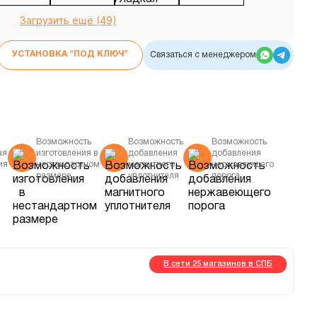
Загрузить ещё (49)
УСТАНОВКА “ПОД КЛЮЧ”
Связаться с менеджером
Возможность
Возможность
Возможность
ая
изготовления в
добавления
добавления
ия
нестандартном
магнитного
нержавеющего
размере
уплотнителя
порога
В сети 25 магазинов в СПБ