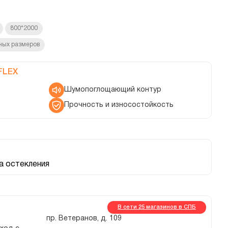
800*2000
ных размеров
FLEX
Шумопоглощающий контур
Прочность и износостойкость
 остекления
В сети 25 магазинов в СПБ
пр. Ветеранов, д. 109