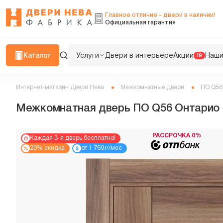
Главное отличие - двери в наличии!
Официальная гарантия
Каталог
Услуги
Двери в интерьере
Акции
Наши
19
Интернет-магазин Двери Нева
Межкомнатные двери
ПО Q56
Межкомнатная дверь ПО Q56 Онтарио 
РАССРОЧКА 0%
Каждая 3-я дверь бесплатно!
₽
20% скидка
от 1 769
/мес