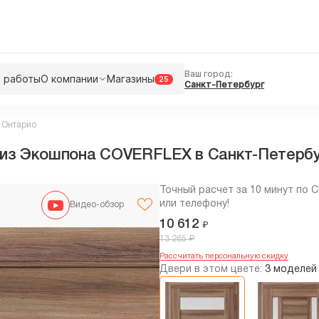
Ваш город:
 работы
О компании
Магазины
25
Санкт-Петербург
 Онтарио
из Экошпона COVERFLEX в Cанкт-Петерб
Точный расчет за 10 минут по 
или телефону!
Видео-обзор
10 612
₽
₽
13 265
Рассчитать персональную скидку
Двери в этом цвете:
3 моделей