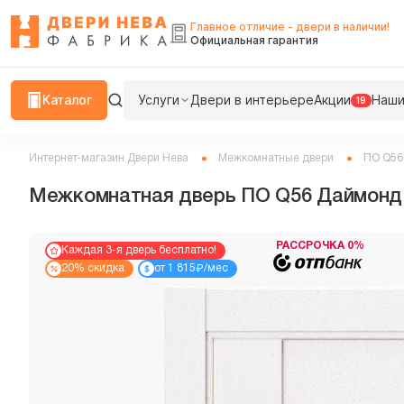
Главное отличие - двери в наличии!
Официальная гарантия
Каталог
Услуги
Двери в интерьере
Акции
Наши
19
Интернет-магазин Двери Нева
Межкомнатные двери
ПО Q56
Межкомнатная дверь ПО Q56 Даймонд
РАССРОЧКА 0%
Каждая 3-я дверь бесплатно!
₽
20% скидка
от 1 815
/мес