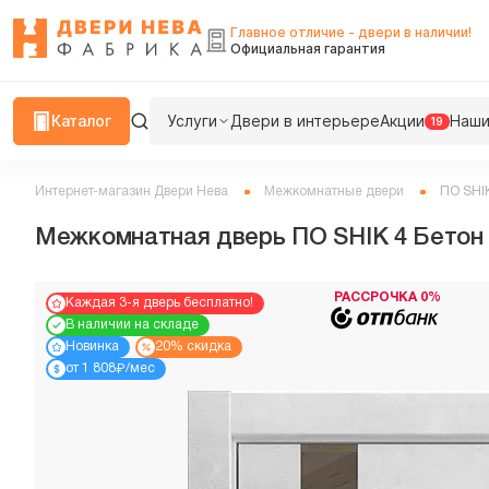
Главное отличие - двери в наличии!
Официальная гарантия
Каталог
Услуги
Двери в интерьере
Акции
Наши
19
Интернет-магазин Двери Нева
Межкомнатные двери
ПО SHI
Межкомнатная дверь ПО SHIK 4 Бетон
РАССРОЧКА 0%
Каждая 3-я дверь бесплатно!
В наличии на складе
Новинка
20% скидка
₽
от 1 808
/мес