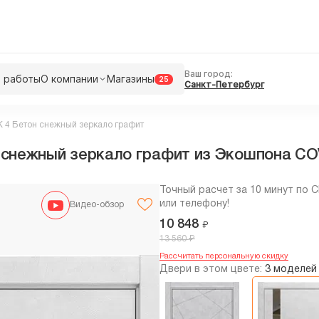
Ваш город:
 работы
О компании
Магазины
25
Санкт-Петербург
K 4 Бетон снежный зеркало графит
 снежный зеркало графит из Экошпона CO
Точный расчет за 10 минут по 
или телефону!
Видео-обзор
10 848
₽
₽
13 560
Рассчитать персональную скидку
Двери в этом цвете:
3 моделей