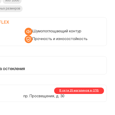
900*2000
ных размеров
FLEX
Шумопоглощающий контур
Прочность и износостойкость
 остекления
В сети 25 магазинов в СПБ
пр. Просвещения, д. 30