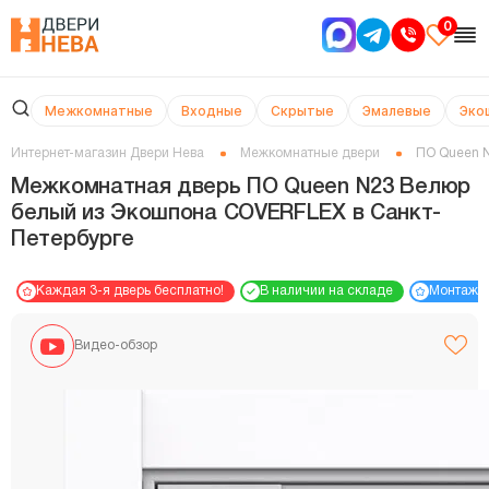
0
Межкомнатные
Входные
Скрытые
Эмалевые
Эко
Интернет-магазин Двери Нева
Межкомнатные двери
ПО Queen 
Межкомнатная дверь ПО Queen N23 Велюр
белый из Экошпона COVERFLEX в Cанкт-
Петербурге
Каждая 3-я дверь бесплатно!
В наличии на складе
Монтаж 
Видео-обзор