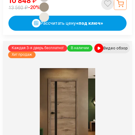
10 848
₽
₽
-20%
13 560
Рассчитать цену
«под ключ»
Видео обзор
Каждая 3-я дверь бесплатно!
В наличии
Хит продаж