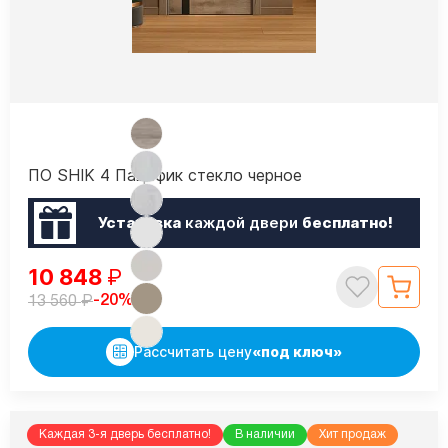
ПО SHIK 4 Пацифик стекло черное
Установка
каждой двери
бесплатно!
10 848
₽
₽
-20%
13 560
Рассчитать цену
«под ключ»
Каждая 3-я дверь бесплатно!
В наличии
Хит продаж