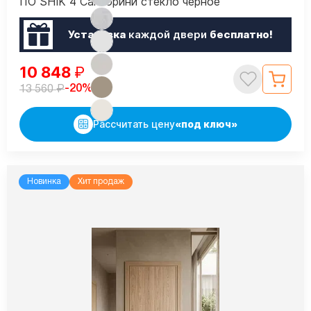
ПО SHIK 4 Санторини стекло черное
Установка
каждой двери
бесплатно!
10 848
₽
₽
-20%
13 560
Рассчитать цену
«под ключ»
Новинка
Хит продаж