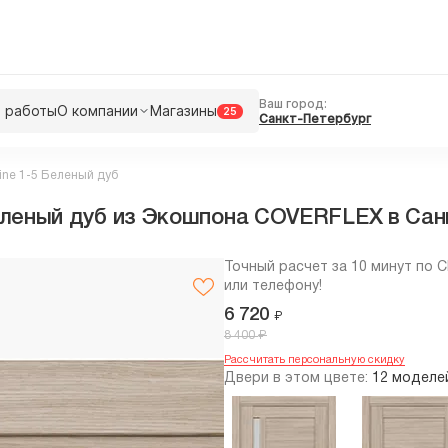
Ваш город:
 работы
О компании
Магазины
25
Санкт-Петербург
ine 1-5 Беленый дуб
еленый дуб из Экошпона COVERFLEX в Cан
Точный расчет за 10 минут по 
или телефону!
6 720
₽
₽
8 400
Рассчитать персональную скидку
Двери в этом цвете:
12 моделе