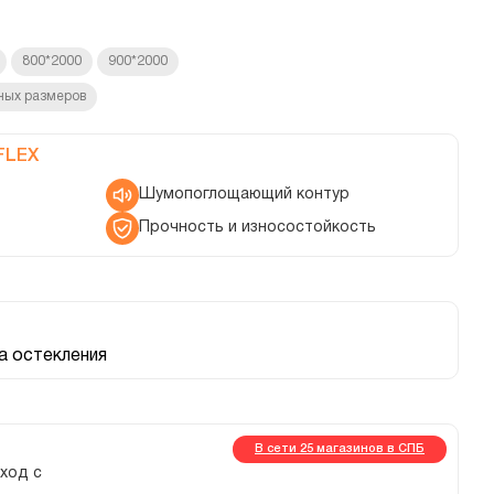
800*2000
900*2000
ных размеров
FLEX
Шумопоглощающий контур
Прочность и износостойкость
 остекления
В сети 25 магазинов в СПБ
вход с