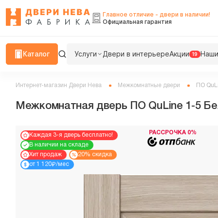
Главное отличие - двери в наличии!
Официальная гарантия
Каталог
Услуги
Двери в интерьере
Акции
Наши
19
Интернет-магазин Двери Нева
Межкомнатные двери
ПО QuL
Межкомнатная дверь ПО QuLine 1-5 Б
РАССРОЧКА 0%
Каждая 3-я дверь бесплатно!
В наличии на складе
Хит продаж
20% скидка
₽
от 1 120
/мес