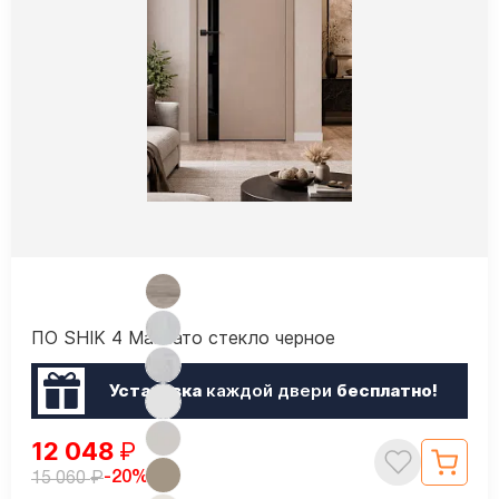
ПО SHIK 4 Макиато стекло черное
Установка
каждой двери
бесплатно!
12 048
₽
₽
-20%
15 060