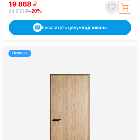
19 868
₽
₽
-20%
24 835
Рассчитать цену
«под ключ»
Новинка