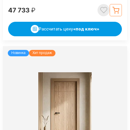
47 733
₽
Рассчитать цену
«под ключ»
Новинка
Хит продаж