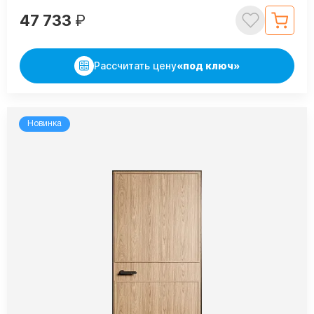
47 733
₽
Рассчитать цену
«под ключ»
Новинка