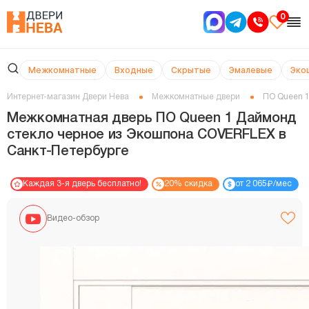
0
Межкомнатные
Входные
Скрытые
Эмалевые
Эко
Интернет-магазин Двери Нева
Межкомнатные двери
ПО Queen 1
Межкомнатная дверь ПО Queen 1 Даймонд
стекло черное из Экошпона COVERFLEX в
Cанкт-Петербурге
₽
Каждая 3-я дверь бесплатно!
20% скидка
от 2 065
/мес
Видео-обзор