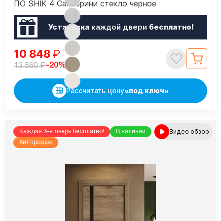
ПО SHIK 4 Санторини стекло черное
Установка
каждой двери
бесплатно!
10 848
₽
₽
-20%
13 560
Рассчитать цену
«под ключ»
Видео обзор
Каждая 3-я дверь бесплатно!
В наличии
Хит продаж