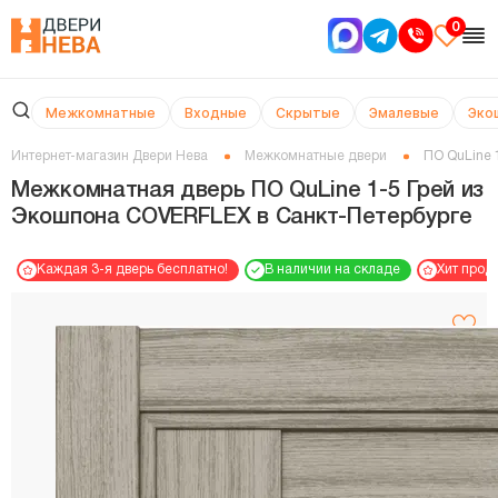
0
Межкомнатные
Входные
Скрытые
Эмалевые
Эко
Интернет-магазин Двери Нева
Межкомнатные двери
ПО QuLine 
Межкомнатная дверь ПО QuLine 1-5 Грей из
Экошпона COVERFLEX в Cанкт-Петербурге
Каждая 3-я дверь бесплатно!
В наличии на складе
Хит прод