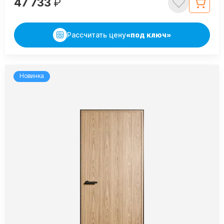
47 733
₽
Рассчитать цену
«под ключ»
Новинка