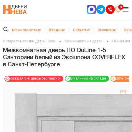
0
Межкомнатные
Входные
Скрытые
Эмалевые
Эко
Интернет-магазин Двери Нева
Межкомнатные двери
ПО QuLine 
Межкомнатная дверь ПО QuLine 1-5
Санторини белый из Экошпона COVERFLEX
в Cанкт-Петербурге
Каждая 3-я дверь бесплатно!
В наличии на складе
20% ски