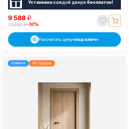
Установка
каждой двери
бесплатно!
9 588
₽
₽
-30%
13 696
Рассчитать цену
«под ключ»
Новинка
Хит продаж