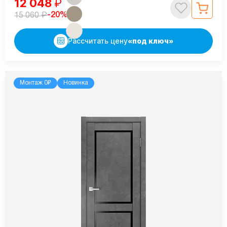
12 048
₽
₽
-20%
15 060
Рассчитать цену
«под ключ»
Монтаж 0₽
Новинка