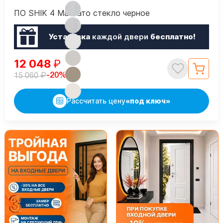
ПО SHIK 4 Макиато стекло черное
Установка
каждой двери
бесплатно!
12 048
₽
₽
-20%
15 060
Рассчитать цену
«под ключ»