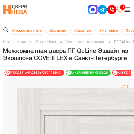
0
Межкомнатные
Входные
Скрытые
Эмалевые
Эко
Интернет-магазин Двери Нева
Межкомнатные двери
ПГ QuLine 
Межкомнатная дверь ПГ QuLine Эшвайт из
Экошпона COVERFLEX в Cанкт-Петербурге
Каждая 3-я дверь бесплатно!
В наличии на складе
Хит прод