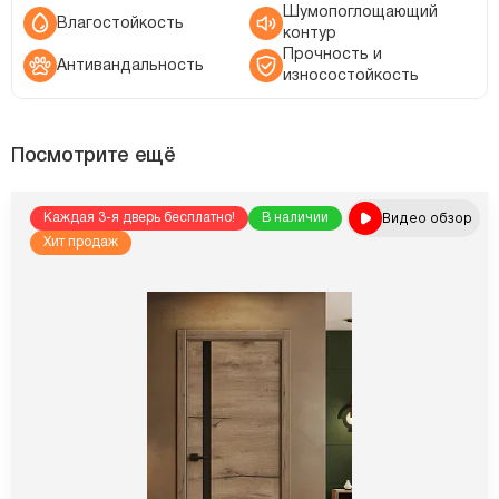
Шумопоглощающий
Влагостойкость
контур
Прочность и
Антивандальность
износостойкость
Посмотрите ещё
Видео обзор
Каждая 3-я дверь бесплатно!
В наличии
Хит продаж