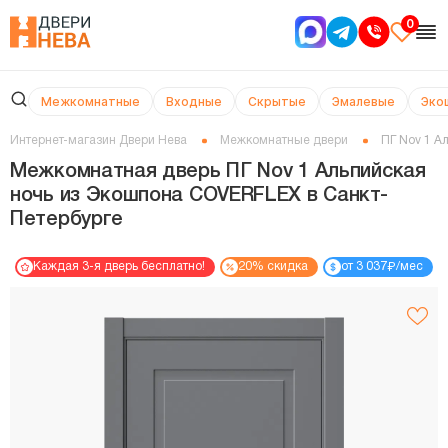
0
Межкомнатные
Входные
Скрытые
Эмалевые
Эко
Интернет-магазин Двери Нева
Межкомнатные двери
ПГ Nov 1 А
Межкомнатная дверь ПГ Nov 1 Альпийская
ночь из Экошпона COVERFLEX в Cанкт-
Петербурге
₽
Каждая 3-я дверь бесплатно!
20% скидка
от 3 037
/мес