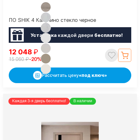
ПО SHIK 4 Капучино стекло черное
Установка
каждой двери
бесплатно!
12 048
₽
₽
-20%
15 060
Рассчитать цену
«под ключ»
Каждая 3-я дверь бесплатно!
В наличии