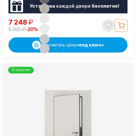
Установка
каждой двери
бесплатно!
7 248
₽
₽
-20%
9 060
Рассчитать цену
«под ключ»
В наличии