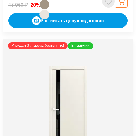
₽
-20%
15 060
Рассчитать цену
«под ключ»
Каждая 3-я дверь бесплатно!
В наличии