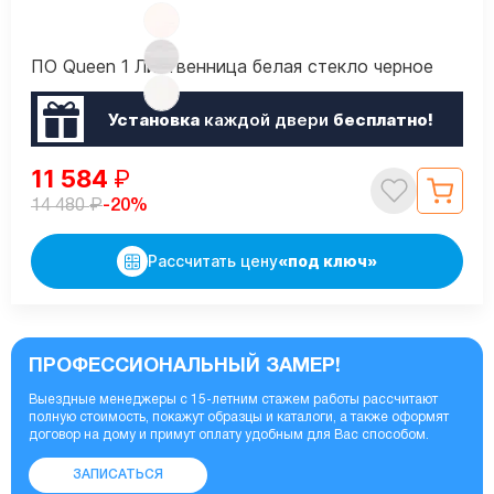
ПО Queen 1 Лиственница белая стекло черное
Установка
каждой двери
бесплатно!
11 584
₽
₽
-20%
14 480
Рассчитать цену
«под ключ»
ПРОФЕССИОНАЛЬНЫЙ ЗАМЕР!
Выездные менеджеры с 15-летним стажем работы рассчитают
полную стоимость, покажут образцы и каталоги, а также оформят
договор на дому и примут оплату удобным для Вас способом.
ЗАПИСАТЬСЯ