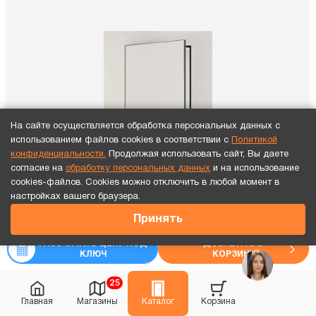
На сайте осуществляется обработка персональных данных с
использованием файлов cookies в соответствии с
Политикой
конфиденциальности.
Продолжая использовать сайт, Вы даете
согласие на
обработку персональных данных
и на использование
cookies-файлов. Cookies можно отключить в любой момент в
Точный расчет за 10 минут по СМС или телефону!
настройках вашего браузера.
18 224
₽
Принять
₽
22 780
РАССЧИТАТЬ ЦЕНУ ПОД
ДОБАВИТЬ В
КЛЮЧ
КОРЗИНУ
Скрытая дверь ИНВИЗИБЛ-1 с черной кромкой
25
высота 2300
Главная
Магазины
Каталог
Корзина