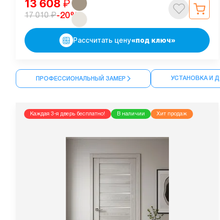
13 608
₽
₽
-20%
17 010
Рассчитать цену
«под ключ»
УСТАНОВКА И 
ПРОФЕССИОНАЛЬНЫЙ ЗАМЕР
Каждая 3-я дверь бесплатно!
В наличии
Хит продаж