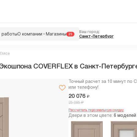
Ваш город:
 работы
О компании
Магазины
25
Санкт-Петербург
 Глясе
з Экошпона COVERFLEX в Cанкт-Петербург
Точный расчет за 10 минут по 
или телефону!
20 076
₽
₽
25 095
Рассчитать персональную скидку
Двери в этом цвете:
6 моделей