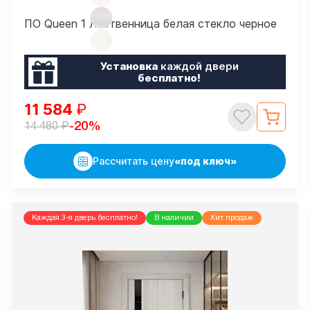
ПО Queen 1 Лиственница белая стекло черное
Установка
каждой двери
бесплатно!
11 584
₽
₽
-20%
14 480
Рассчитать цену
«под ключ»
Каждая 3-я дверь бесплатно!
В наличии
Хит продаж