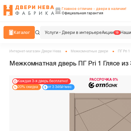
Главное отличие - двери в наличии!
Официальная гарантия
Каталог
Услуги
Двери в интерьере
Акции
Наши
19
Интернет-магазин Двери Нева
Межкомнатные двери
ПГ Pri 1
Межкомнатная дверь ПГ Pri 1 Глясе и
РАССРОЧКА 0%
Каждая 3-я дверь бесплатно!
₽
20% скидка
от 3 346
/мес