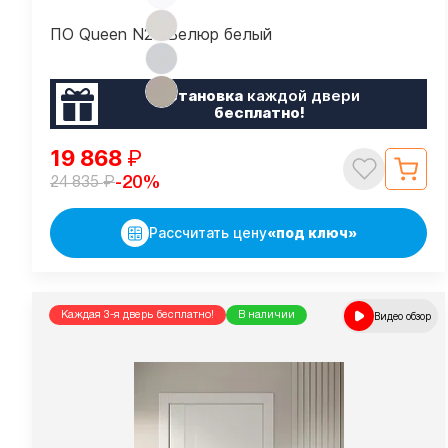
ПО Queen N23 Велюр белый
Установка
каждой двери
бесплатно!
19 868
₽
₽
-20%
24 835
Рассчитать цену
«под ключ»
Каждая 3-я дверь бесплатно!
В наличии
Видео обзор