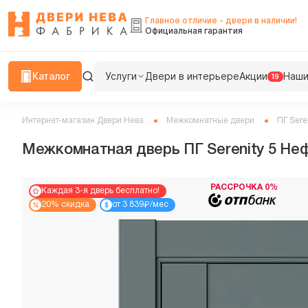
Главное отличие - двери в наличии!
Официальная гарантия
Каталог
Услуги
Двери в интерьере
Акции
Наши
19
Интернет-магазин Двери Нева
Межкомнатные двери
ПГ Sere
Межкомнатная дверь ПГ Serenity 5 Н
РАССРОЧКА 0%
Каждая 3-я дверь бесплатно!
₽
20% скидка
от 3 839
/мес