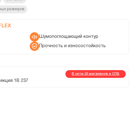
ных размеров
FLEX
Шумопоглощающий контур
Прочность и износостойкость
В сети 25 магазинов в СПБ
 секция 1В 237