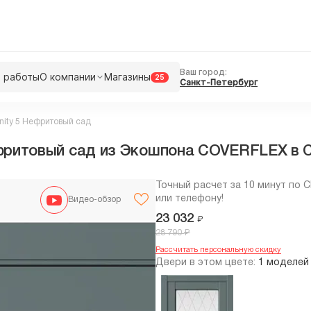
Ваш город:
 работы
О компании
Магазины
25
Санкт-Петербург
nity 5 Нефритовый сад
ефритовый сад из Экошпона COVERFLEX в 
Точный расчет за 10 минут по 
или телефону!
Видео-обзор
23 032
₽
₽
28 790
Рассчитать персональную скидку
Двери в этом цвете:
1 моделей