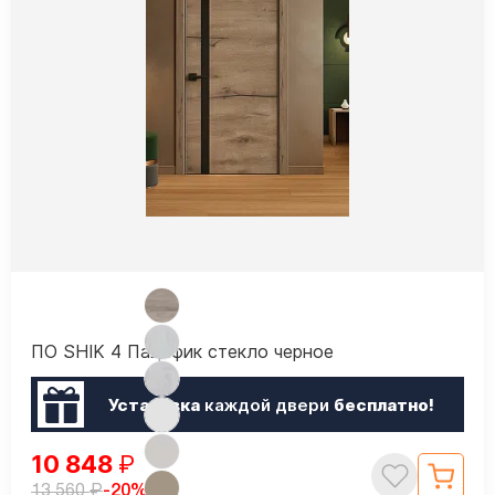
ПО SHIK 4 Пацифик стекло черное
Установка
каждой двери
бесплатно!
10 848
₽
₽
-20%
13 560