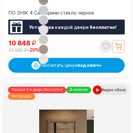
ПО SHIK 4 Санторини стекло черное
Установка
каждой двери
бесплатно!
10 848
₽
₽
-20%
13 560
Рассчитать цену
«под ключ»
Видео обзор
Каждая 3-я дверь бесплатно!
В наличии
Хит продаж