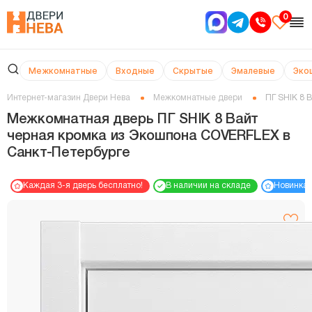
0
Межкомнатные
Входные
Скрытые
Эмалевые
Эко
Интернет-магазин Двери Нева
Межкомнатные двери
ПГ SHIK 8 
Межкомнатная дверь ПГ SHIK 8 Вайт
черная кромка из Экошпона COVERFLEX в
Cанкт-Петербурге
Каждая 3-я дверь бесплатно!
В наличии на складе
Новинка