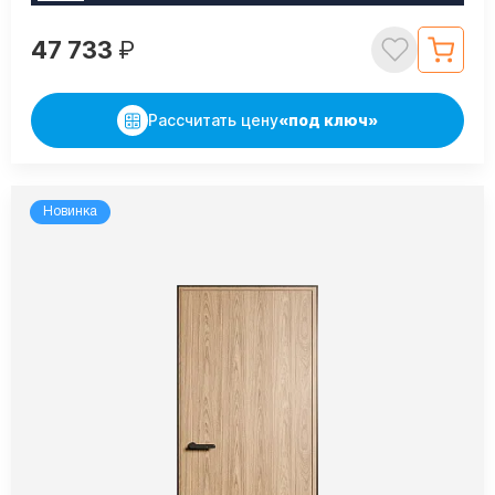
47 733
₽
Рассчитать цену
«под ключ»
Новинка