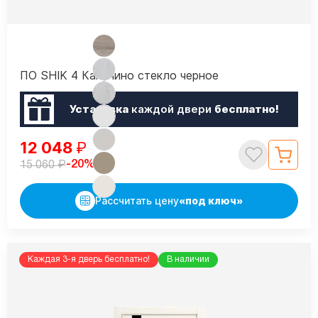
ПО SHIK 4 Капучино стекло черное
Установка
каждой двери
бесплатно!
12 048
₽
₽
-20%
15 060
Рассчитать цену
«под ключ»
Каждая 3-я дверь бесплатно!
В наличии