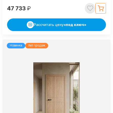
47 733
₽
Рассчитать цену
«под ключ»
Новинка
Хит продаж