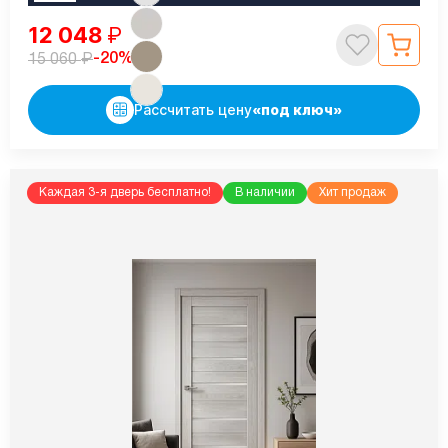
12 048
₽
₽
-20%
15 060
Рассчитать цену
«под ключ»
Каждая 3-я дверь бесплатно!
В наличии
Хит продаж