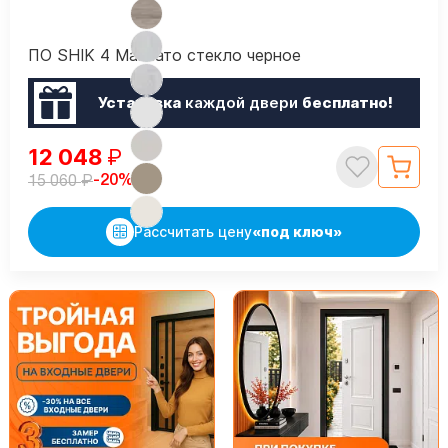
ПО SHIK 4 Макиато стекло черное
Установка
каждой двери
бесплатно!
12 048
₽
₽
-20%
15 060
Рассчитать цену
«под ключ»