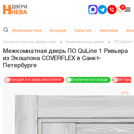
0
Межкомнатные
Входные
Скрытые
Эмалевые
Эко
Интернет-магазин Двери Нева
Межкомнатные двери
ПО QuLine 
Межкомнатная дверь ПО QuLine 1 Ривьера
из Экошпона COVERFLEX в Cанкт-
Петербурге
Каждая 3-я дверь бесплатно!
В наличии на складе
Хит прод