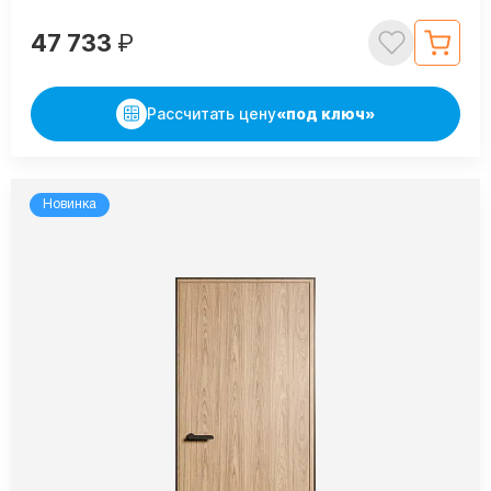
47 733
₽
Рассчитать цену
«под ключ»
Новинка