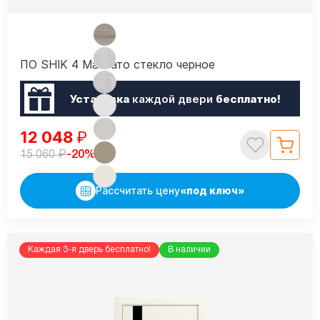
ПО SHIK 4 Макиато стекло черное
Установка
каждой двери
бесплатно!
12 048
₽
₽
-20%
15 060
Рассчитать цену
«под ключ»
Каждая 3-я дверь бесплатно!
В наличии