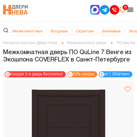
0
Межкомнатные
Входные
Скрытые
Эмалевые
Эко
Интернет-магазин Двери Нева
Межкомнатные двери
ПО QuLine 
Межкомнатная дверь ПО QuLine 7 Венге из
Экошпона COVERFLEX в Cанкт-Петербурге
₽
Каждая 3-я дверь бесплатно!
20% скидка
от 1 264
/мес