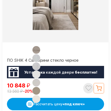
ПО SHIK 4 Санторини стекло черное
Установка
каждой двери
бесплатно!
10 848
₽
₽
-20%
13 560
Рассчитать цену
«под ключ»