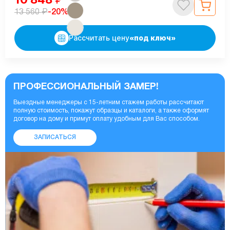
₽
-20%
13 560
Рассчитать цену
«под ключ»
ПРОФЕССИОНАЛЬНЫЙ ЗАМЕР!
Выездные менеджеры с 15-летним стажем работы рассчитают
полную стоимость, покажут образцы и каталоги, а также оформят
договор на дому и примут оплату удобным для Вас способом.
ЗАПИСАТЬСЯ