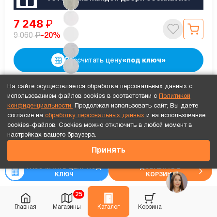
7 248
₽
₽
-20%
9 060
Рассчитать цену
«под ключ»
На сайте осуществляется обработка персональных данных с
использованием файлов cookies в соответствии с
Политикой
В наличии
конфиденциальности.
Продолжая использовать сайт, Вы даете
согласие на
обработку персональных данных
и на использование
cookies-файлов. Cookies можно отключить в любой момент в
Точный расчет за 10 минут по СМС или телефону!
настройках вашего браузера.
7 584
₽
Принять
₽
9 480
РАССЧИТАТЬ ЦЕНУ ПОД
ДОБАВИТЬ В
КЛЮЧ
КОРЗИНУ
25
Главная
Магазины
Каталог
Корзина