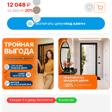
12 048
₽
₽
-20%
15 060
Рассчитать цену
«под ключ»
Каждая 3-я дверь бесплатно!
В наличии