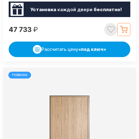
Установка
каждой двери
бесплатно!
47 733
₽
Рассчитать цену
«под ключ»
Новинка