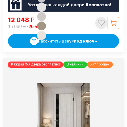
Установка
каждой двери
бесплатно!
12 048
₽
₽
-20%
15 060
Рассчитать цену
«под ключ»
Каждая 3-я дверь бесплатно!
В наличии
Хит продаж