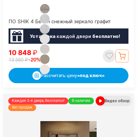
ПО SHIK 4 Бетон снежный зеркало графит
Установка
каждой двери
бесплатно!
10 848
₽
₽
-20%
13 560
Рассчитать цену
«под ключ»
Видео обзор
Каждая 3-я дверь бесплатно!
В наличии
Хит продаж