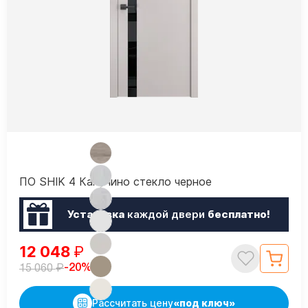
ПО SHIK 4 Капучино стекло черное
Установка
каждой двери
бесплатно!
12 048
₽
₽
-20%
15 060
Рассчитать цену
«под ключ»