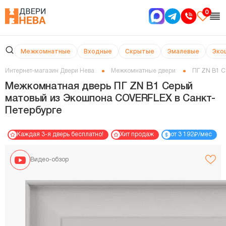
0
Межкомнатные
Входные
Скрытые
Эмалевые
Эко
Интернет-магазин Двери Нева
Межкомнатные двери
ПГ ZN В1 
Межкомнатная дверь ПГ ZN В1 Серый
матовый из Экошпона COVERFLEX в Cанкт-
Петербурге
₽
Каждая 3-я дверь бесплатно!
Хит продаж
от 3 192
/мес
Видео-обзор