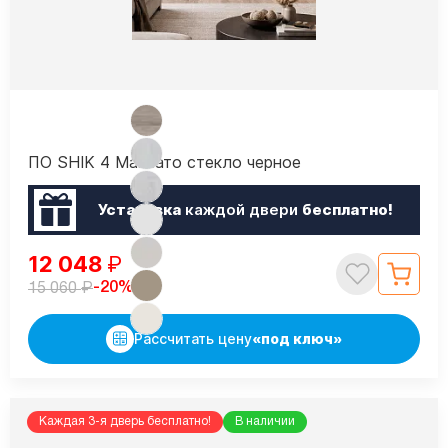
ПО SHIK 4 Макиато стекло черное
Установка
каждой двери
бесплатно!
12 048
₽
₽
-20%
15 060
Рассчитать цену
«под ключ»
Каждая 3-я дверь бесплатно!
В наличии